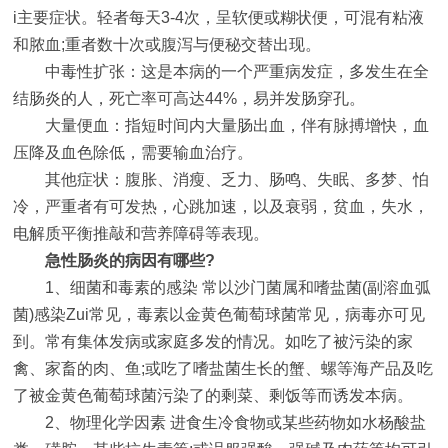
i主要症状。轻者每天3-4次，呈软便或糊状便，可混有粘液
和脓血;重者数十次或腹泻与便秘交替出现。
中毒性扩张：这是本病的一个严重病发症，多发生在全
结肠炎的人，死亡率可高达44%，易并发肠穿孔。
大量便血：指短时间内大量肠出血，伴有脉搏增快，血
压降及血色除低，需要输血治疗。
其他症状：腹胀、消瘦、乏力、肠鸣、失眠、多梦、怕
冷，严重者有可发热，心跳加速，以及衰弱，贫血，失水，
电解质平衡推敲和营养障碍等表现。
急性肠炎的病因有哪些?
1、细菌和毒素的感染 常以沙门菌属和嗜盐菌(副溶血弧
菌)感染Zui常见，毒素以金黄色葡萄球菌常见，病毒亦可见
到。常有集体发病或家庭多发的情况。如吃了被污染的家
禽、家畜的肉、鱼;或吃了嗜盐菌生长的蟹、螺等海产品及吃
了被金黄色葡萄球菌污染了的剩菜、剩饭等而诱发本病。
2、物理化学因素 进食生冷食物或某些药物如水杨酸盐