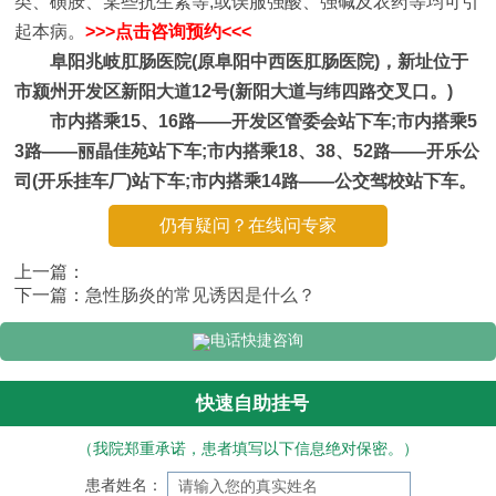
类、磺胺、某些抗生素等;或误服强酸、强碱及农药等均可引
起本病。
>>>点击咨询预约<<<
阜阳兆岐肛肠医院(原阜阳中西医肛肠医院)，新址位于
市颍州开发区新阳大道12号(新阳大道与纬四路交叉口。)
市内搭乘15、16路——开发区管委会站下车;市内搭乘5
3路——丽晶佳苑站下车;市内搭乘18、38、52路——开乐公
司(开乐挂车厂)站下车;市内搭乘14路——公交驾校站下车。
仍有疑问？在线问专家
上一篇：
下一篇：
急性肠炎的常见诱因是什么？
电话快捷咨询
快速自助挂号
（我院郑重承诺，患者填写以下信息绝对保密。）
患者姓名：