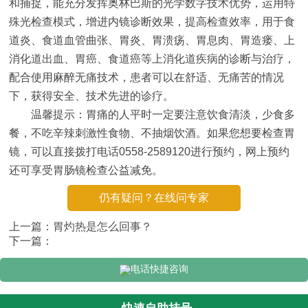
和捕捉，能充分发挥奥林巴斯的光学数字技术优势，运用特
殊光检查模式，增进内镜诊断效果，提高检查效率，用于食
道炎、食道血管曲张、胃炎、胃溃疡、胃息肉、胃造瘘、上
消化道出血、胃癌、食道癌等上消化道疾病的诊断与治疗，
配合使用麻醉无痛技术，患者可以在舒适、无痛苦的情况
下，获得安全、技术先进的诊疗。
温馨提示：胃痛的人平时一定要注意饮食清淡，少食多
餐，不吃辛辣刺激性食物、不抽烟饮酒。如果您想要检查胃
镜，可以直接拨打电话0558-2589120进行预约，网上预约
还可享受胃肠镜检查公益减免。
仍有疑问？在线问专家
上一篇：
胃灼热是怎么回事？
下一篇：
电话快捷咨询