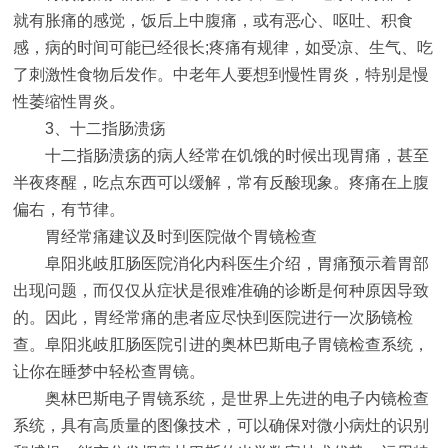
就有胀痛的感觉，饭后上中腹痛，或有恶心、呕吐、积食
感，病的时间可能已经很长;疼痛有规律，如受凉、生气、吃
了刺激性食物后发作。中老年人要想到慢性胃炎，特别是慢
性萎缩性胃炎。
3、十二指肠溃疡
十二指肠溃疡的病人经常在饥饿的时候出现胃痛，甚至
半夜疼醒，吃点东西可以缓解，常有反酸现象。疼痛在上腹
偏右，有节律。
胃经常痛建议及时到医院做个胃镜检查
阜阳兆岐肛肠医院消化内科医生介绍，胃痛预示着胃部
出现问题，而仅仅从症状是很难准确的诊断是何种原因导致
的。因此，胃经常痛的患者应尽快到医院进行一次肠镜检
查。阜阳兆岐肛肠医院引进的奥林巴斯电子胃镜检查系统，
让你在睡梦中轻松查胃镜。
奥林巴斯电子胃镜系统，是世界上先进的电子内镜检查
系统，具有高质量的图像技术，可以确保对微小病灶的识别