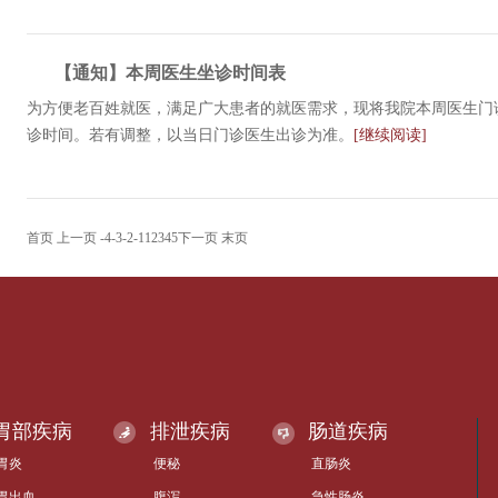
【通知】本周医生坐诊时间表
为方便老百姓就医，满足广大患者的就医需求，现将我院本周医生门
诊时间。若有调整，以当日门诊医生出诊为准。
[继续阅读]
首页
上一页
-4
-3
-2
-1
1
2
3
4
5
下一页
末页
胃部疾病
排泄疾病
肠道疾病
胃炎
便秘
直肠炎
胃出血
腹泻
急性肠炎