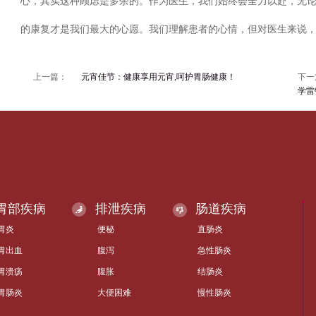
心，其实这种顾虑是多余的。作为医生，我们始终会全力以赴，无
的康复才是我们最大的心愿。我们理解患者的心情，但对医生来说，一
上一篇：
元宵佳节：健康享用元宵,呵护胃肠健康！
下一
学雷
胃部疾病
排泄疾病
肠道疾病
胃炎
便秘
直肠炎
胃出血
腹泻
急性肠炎
胃溃疡
腹胀
结肠炎
胃肠炎
大便困难
慢性肠炎