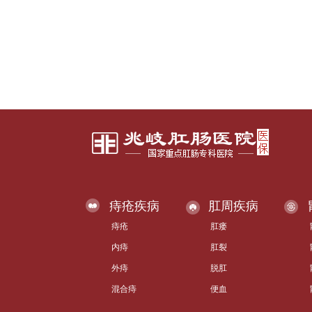
痔疮疾病
肛周疾病
痔疮
肛瘘
内痔
肛裂
外痔
脱肛
混合痔
便血