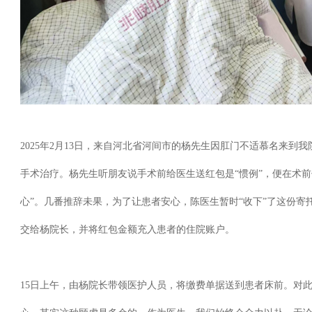
2025
年
2
月
13
日，来自河北省河间市的杨先生因肛门不适慕名来到我
手术治疗。杨先生听朋友说手术前给医生送红包是“惯例”，便在术
心”。几番推辞未果，为了让患者安心，陈医生暂时“收下”了这份寄
交给杨院长，并将红包金额充入患者的住院账户。
15
日上午，由杨院长带领医护人员，将缴费单据送到患者床前。对此