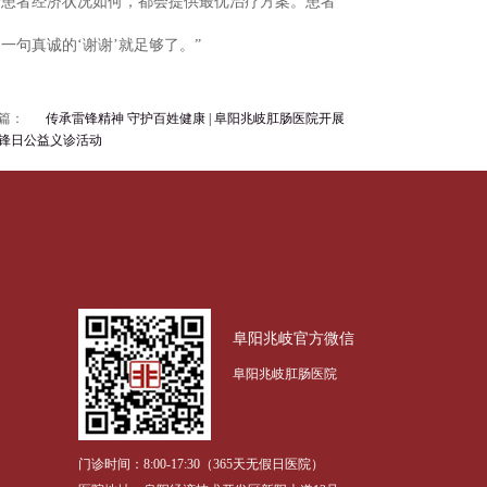
论患者经济状况如何，都会提供最优治疗方案。患者
句真诚的‘谢谢’就足够了。”
篇：
传承雷锋精神 守护百姓健康 | 阜阳兆岐肛肠医院开展
锋日公益义诊活动
阜阳兆岐官方微信
阜阳兆岐肛肠医院
门诊时间：8:00-17:30（365天无假日医院）