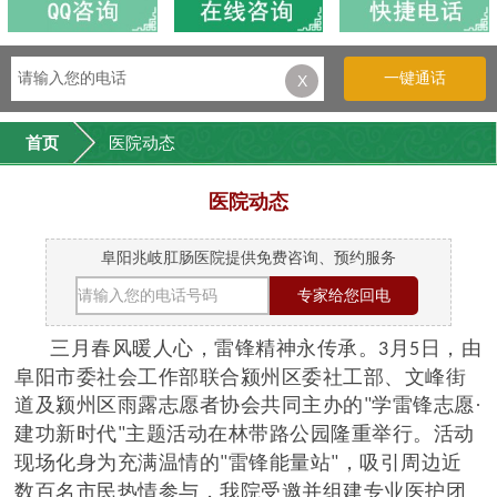
一键通话
X
首页
医院动态
医院动态
阜阳兆岐肛肠医院提供免费咨询、预约服务
三月春风暖人心，雷锋精神永传承。
月
日，由
3
5
阜阳市委社会工作部联合颍州区委社工部、文峰街
道及颍州区雨露志愿者协会共同主办的
学雷锋志愿·
"
建功新时代
主题活动在林带路公园隆重举行。活动
"
现场化身为充满温情的
雷锋能量站
，吸引周边近
"
"
数百名市民热情参与，我院受邀并组建专业医护团